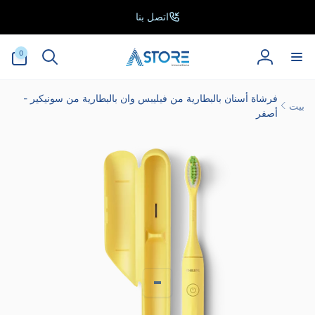
خطى
لى
اتصل بنا
لمحتوى
0
0
أغراض
تسجيل
الدخول
فرشاة أسنان بالبطارية من فيليبس وان بالبطارية من سونيكير -
بيت
أصفر
انتقل
إلى
معلومات
المنتج